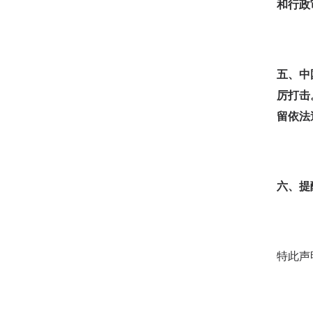
和行政
五、中
厉打击
留依法
六、提
特此声