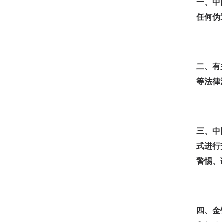
一、中
任何伪
二、有
等法律
三、中
式进行
警惕、
四、金