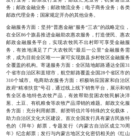
务；邮政金融业务；邮政物流业务；电子商务业务；各类
邮政代理业务；国家规定开办的其他业务。
金融服务方面：坚持“普惠金融”服务“三农”的战略定位，
在全区86个旗县推进金融助农惠农服务，打造便民、惠农
邮政金融服务平台，实现农牧民不出村即可享受金融服
务，有效地满足了广大农牧民“最后一公里”金融服务需
求，成为目前全区唯一一家可实现旗县乡村牧区金融服务
全覆盖的机构。寄递服务方面：全区陆地邮路通达全国31
个省市自治区和直辖市，航空邮路覆盖全国28个省区市的
310个城市。电商助农服务方面：积极响应国家和自治区
政府“精准扶贫”号召，通过线上线下销售平台，展示和销
售全区各地特色农牧产品，有效帮助贫困农牧民解决洋
葱、土豆、有机粮食等农牧产品滞销的难题。邮政文化服
务方面：充分利用邮票、邮资明信片等特殊的文化载体，
助力自治区文化大区建设。首次全国发行具有蒙古民族特
色的《拜年》邮票，专题发行《内蒙古自治区成立70周
年》纪念邮票；发行与内蒙古地区文化密切相关的《红山