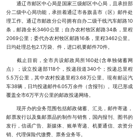
通辽市邮区中心局是国家三级邮区中心局，且承担部
分二级中心局功能，承担着通辽市各旗县市（区）邮件处
理工作。通辽市邮政分公司拥有自办二级干线汽车邮路10
条，邮路全长3460公里；自办农村牧区邮路34条，里程
2069公里；委代办农村牧区邮路16条，里程3462公里。
日均处理总包2.1万袋、件，进口机要邮件70件。
截止目前，全市共设邮政局所160处(含单独储蓄网
点）；设立投递部118个，投递段道340个；投递总里程
5.5万公里，其中农村投递里程3.68万公里。现有邮运汽
车38辆，日均投递邮件6.05万余件（含报刊）。现已形成
覆盖全市6万平方公里的邮政投递网络。
现开办的业务范围包括邮政储蓄、汇兑，邮件寄递，
邮票发行以及集邮票品的制作与销售，国内报刊、图书的
发行，信函广告、新媒体、账单寄递、机要通信、农资分
销、代理保险代缴费、票务业务等。