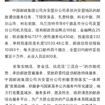
中国邮政集团公司兴安盟分公司承担兴安盟地区的邮
政通信服务任务，下辖突泉县、扎赉特旗、科右中旗、阿
尔山市、科右前旗、乌兰浩特市等6个旗县市分公司及盟
分公司机关现业。现有邮政营业网点109处，金融网点25
处，助农服务站737个,便民服务站430处。投递段道232
条，单程投递段道长度12533.48公里。邮政信筒信报箱
10393个。每天进出口邮件四个频次，全盟日均邮件妥投
量近十万件。从业人员近800名。
依靠实物流、资金流、信息流“三流合一”的功能优
势，承担邮政普遍服务，受政府委托提供邮政特殊服务。
中国邮政集团公司兴安盟分公司积极贯彻落实“一体两
翼”发展战略，积极参与国家基本公共服务均等化建设，倾
力打造覆盖城乡、服务多样、惠及民生、政府满意的邮政
综合服务平台，为广大群众提供的产品服务体系既涵盖普