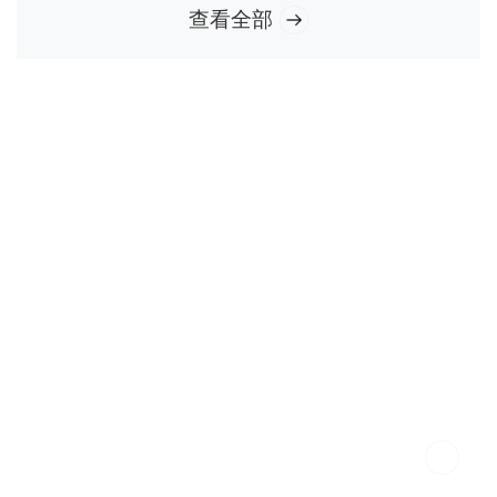
查看全部
上海邮乐网络技术有限公司是中国邮政控股的有限责任公司，成
立于2009年6月，现有员工700余人。公司定位为依托中国邮政资
源禀赋，开展线上线下全域运营的新零售科技公司，致力于通
过“互联网+”市场化、数字化运营...