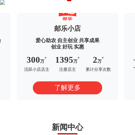
邮乐小店
台
爱心助农 自主创业 共享成果
创业 好玩 实惠
300
1395
2
+
+
+
万
万
万
活跃小店店主
注册店主
累计分享次数
了解更多
新闻中心