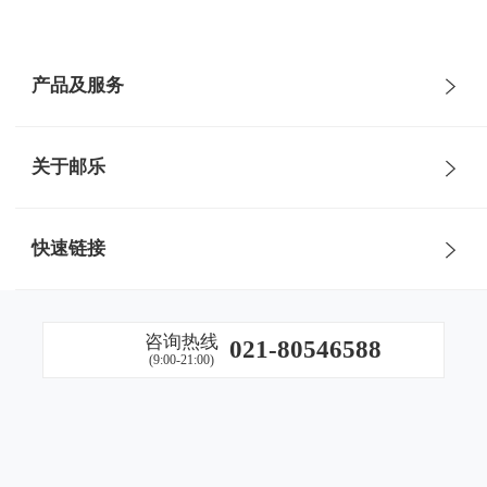
产品及服务
邮掌柜
邮政农品
关于邮乐
邮乐商城
邮乐小店
公司简介
快速链接
邮乐直播
邮乐优鲜
组织架构
中国邮政集团官网
邮生活
物流服务
咨询热线
021-80546588
发展历程
(9:00-21:00)
EMS官网
SAAS服务平台
企业文化
邮储银行官网