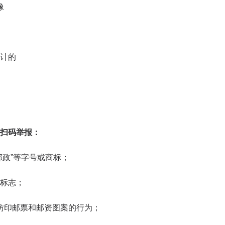
像
计的
扫码举报：
邮政”等字号或商标；
标志；
仿印邮票和邮资图案的行为；