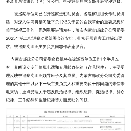
委及其所辖旗县（区）分公司、机要通信局党支部
开展
常规巡察。
被巡察单位
均已
召开
巡察
进驻动员会。各
巡察
组组长作动员讲
话，对深入学习贯彻习近平总书记关于党的自我革命的重要思想和
关于巡视工作的一系列重要讲话精神，落实
内蒙古邮政分公司党委
2025
年
第
二
批巡察
动员部署会议安排，扎实开展
巡察
工作提出要
求。被
巡察
党组织主要负责同志作表态发言。
1个半月
内蒙古邮政分公司党委巡察组将在被巡察
单位工作
左
右，其间设立专门值班电话和专用邮政信箱（详见
附件
），主要受
理反映被
巡察
党组织领导班子及其成员、
内蒙古邮政分公司
党委
管
理的其他干部以及下一级主要负责人和重要岗位干部问题的来信来
电来访
，重点
受理
关于违反政治纪律、组织纪律、廉洁纪律、群众
纪律、工作纪律和生活纪律等方面反映的问题。