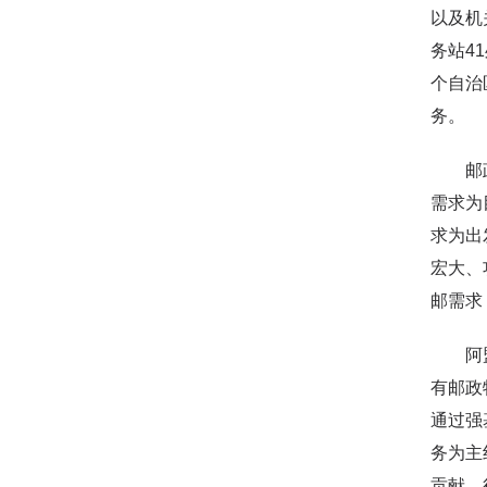
以及机
务站4
个自治
务。
邮政作
需求为
求为出
宏大、
邮需求
阿盟邮
有邮政
通过强
务为主
贡献，