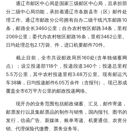
通辽市邮区中心局是国家三级邮区中心局，且承担部
分二级中心局功能，承担着通辽市各旗县市（区）邮件处
理工作。通辽市邮政分公司拥有自办二级干线汽车邮路10
条，邮路全长3460公里；自办农村牧区邮路34条，里程
2069公里；委代办农村牧区邮路16条，里程3462公里。
日均处理总包2.1万袋、件，进口机要邮件70件。
截止目前，全市共设邮政局所160处(含单独储蓄网
点）；设立投递部118个，投递段道340个；投递总里程
5.5万公里，其中农村投递里程3.68万公里。现有邮运汽
车38辆，日均投递邮件6.05万余件（含报刊）。现已形成
覆盖全市6万平方公里的邮政投递网络。
现开办的业务范围包括邮政储蓄、汇兑，邮件寄递，
邮票发行以及集邮票品的制作与销售，国内报刊、图书的
发行，信函广告、新媒体、账单寄递、机要通信、农资分
销、代理保险代缴费、票务业务等。