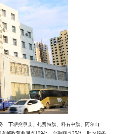
，下辖突泉县、扎赉特旗、科右中旗、阿尔山
有邮政营业网点109处，金融网点25处，助农服务