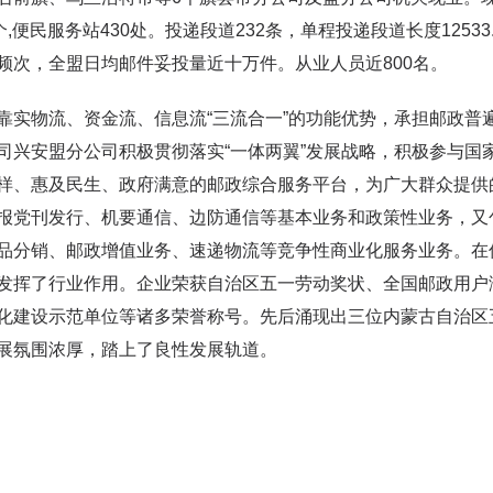
7个,便民服务站430处。投递段道232条，单程投递段道长度1253
频次，全盟日均邮件妥投量近十万件。从业人员近800名。
物流、资金流、信息流“三流合一”的功能优势，承担邮政普
司兴安盟分公司积极贯彻落实“一体两翼”发展战略，积极参与国
样、惠及民生、政府满意的邮政综合服务平台，为广大群众提供
报党刊发行、机要通信、边防通信等基本业务和政策性业务，又
品分销、邮政增值业务、速递物流等竞争性商业化服务业务。在
发挥了行业作用。企业荣获自治区五一劳动奖状、全国邮政用户
化建设示范单位等诸多荣誉称号。先后涌现出三位内蒙古自治区
展氛围浓厚，踏上了良性发展轨道。