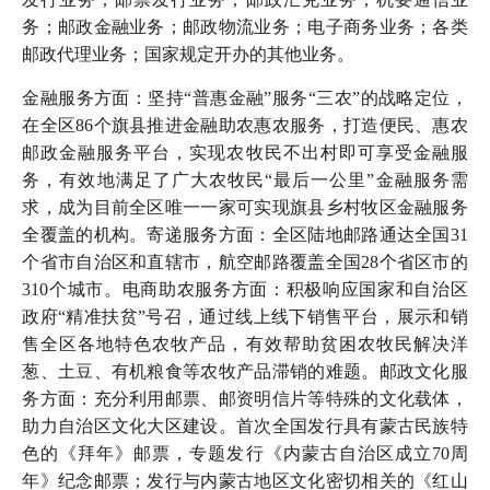
务；邮政金融业务；邮政物流业务；电子商务业务；各类
邮政代理业务；国家规定开办的其他业务。
金融服务方面：坚持“普惠金融”服务“三农”的战略定位，
在全区86个旗县推进金融助农惠农服务，打造便民、惠农
邮政金融服务平台，实现农牧民不出村即可享受金融服
务，有效地满足了广大农牧民“最后一公里”金融服务需
求，成为目前全区唯一一家可实现旗县乡村牧区金融服务
全覆盖的机构。寄递服务方面：全区陆地邮路通达全国31
个省市自治区和直辖市，航空邮路覆盖全国28个省区市的
310个城市。电商助农服务方面：积极响应国家和自治区
政府“精准扶贫”号召，通过线上线下销售平台，展示和销
售全区各地特色农牧产品，有效帮助贫困农牧民解决洋
葱、土豆、有机粮食等农牧产品滞销的难题。邮政文化服
务方面：充分利用邮票、邮资明信片等特殊的文化载体，
助力自治区文化大区建设。首次全国发行具有蒙古民族特
色的《拜年》邮票，专题发行《内蒙古自治区成立70周
年》纪念邮票；发行与内蒙古地区文化密切相关的《红山